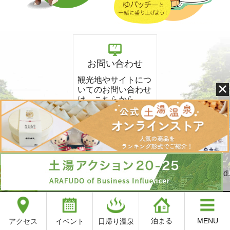
イベント
アクセス
お問い合わせ
新着情報
観光地やサイトにつ
×
いての
お問い合わせ
は、こちらから。
お問い合わせ
秘湯温泉
絶景ドライブ
Copyright © 2016-2026 土湯温泉観光協会 All Rights Reserved.
花図鑑
泊まる
MENU
イベント
日帰り温泉
アクセス