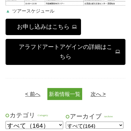
ツアースケジュール
お申し込みはこちら
アラフドアートアゲインの詳細はこ
ENGLISH
ちら
予約受付カレンダー
日帰り温泉
見る・体験
< 前へ
新着情報一覧
次へ >
泊まる
食べる
カテゴリ
アーカイブ
Categoty
Archive